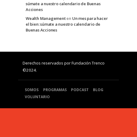
súmate a nuestro calendario de Buenas
Acciones
Wealth Management
en
Un mes para hacer
el bien: súmate a nuestro calendario de
Buenas Acciones
Derechos reservados por Fundación Trenco
©2024.
SOMOS
PROGRAMAS
PODCAST
BLOG
VOLUNTARIO