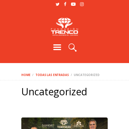
SOMOS
PROGRAMAS
PODCAST
BLOG
VOLUNTARIO
HOME
TODAS LAS ENTRADAS
UNCATEGORIZED
Uncategorized