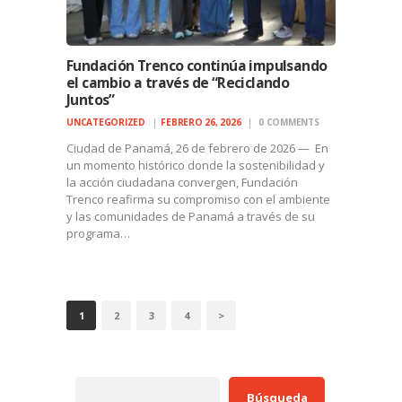
Fundación Trenco continúa impulsando
el cambio a través de “Reciclando
Juntos”
UNCATEGORIZED
FEBRERO 26, 2026
0
COMMENTS
Ciudad de Panamá, 26 de febrero de 2026 — En
un momento histórico donde la sostenibilidad y
la acción ciudadana convergen, Fundación
Trenco reafirma su compromiso con el ambiente
y las comunidades de Panamá a través de su
programa…
PAGINACIÓN
PAGE
1
PAGE
2
PAGE
3
PAGE
4
>
DE
ENTRADAS
Buscar
Búsqueda