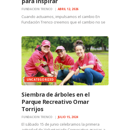
para inspirar
FUNDACION TRENCO
ABRIL 12, 2026
Cuando actuamos, impulsamos el cambio En
Fundación Trenco creemos que el cambio no se
espera… se construye.Se construye con
acciones reales, con personas comprometidas y
con la decisión de involucrarnos donde más se
necesita. Por eso, cada año nos…
UNCATEGORIZED
Siembra de árboles en el
Parque Recreativo Omar
Torrijos
FUNDACION TRENCO
JULIO 15, 2024
El sábado 15 de junio celebramos la primera
actividad de Voluntariado Corporativo gracias a