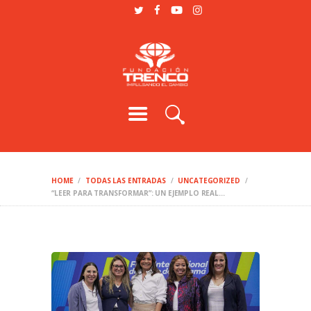
SOMOS
PROGRAMAS
PODCAST
BLOG
VOLUNTARIO
HOME
TODAS LAS ENTRADAS
UNCATEGORIZED
“LEER PARA TRANSFORMAR”: UN EJEMPLO REAL...