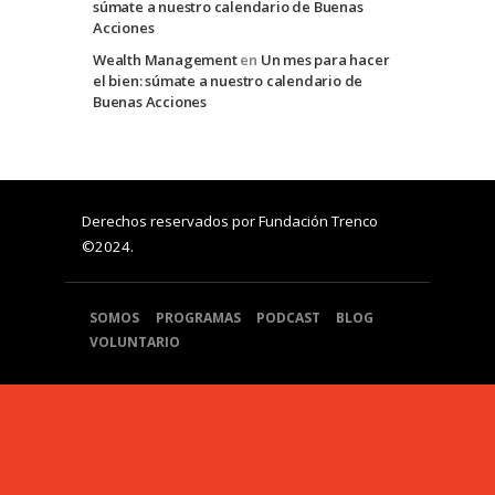
súmate a nuestro calendario de Buenas
Acciones
Wealth Management
en
Un mes para hacer
el bien: súmate a nuestro calendario de
Buenas Acciones
Derechos reservados por Fundación Trenco
©2024.
SOMOS
PROGRAMAS
PODCAST
BLOG
VOLUNTARIO