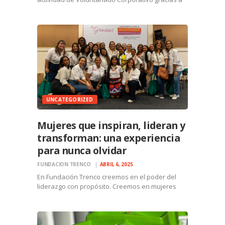
la nueva alianza entre Fundación Trenco y
Ricardo Pérez, con una exitosa jornada de
siembra de árboles en el Parque Recreativo
Omar Torrijos. Esta iniciativa…
UNCATEGORIZED
Mujeres que inspiran, lideran y
transforman: una experiencia
para nunca olvidar
FUNDACION TRENCO
ABRIL 6, 2025
En Fundación Trenco creemos en el poder del
liderazgo con propósito. Creemos en mujeres
que alzan su voz, que construyen puentes, que
impulsan a sus comunidades… mujeres que
transforman realidades. Por eso, nos sentimos
orgullosos de haber patrocinado el…